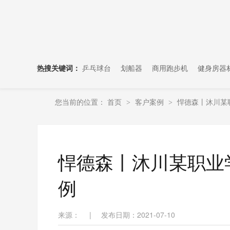
热搜关键词：
乒乓球台
划船器
商用跑步机
健身房器
您当前的位置：
首页
客户案例
悍德森丨沐川某
>
>
悍德森丨沐川某职业
例
来源：
|
发布日期：2021-07-10