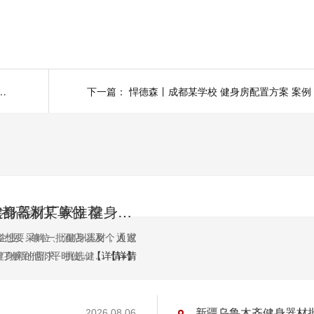
业学校 健身房器材配置方案 案例
下一篇：
悍德森丨成都某学校 健身房配置方案 案例
健身器材厂家推荐
悍德森 | 成都高新某单位 健身房配置方案
企业、单位、酒店以及个人家
位想要采购一批健身器材，通过
身房的需求。挑选健...
了解到他们平时使...
【详情+】
【详情
新疆乌鲁木齐健身器材
2026.08.06