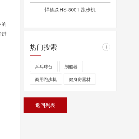
悍德森HS-8001 跑步机
位的
们进
热门搜索
+
乒乓球台
划船器
商用跑步机
健身房器材
返回列表