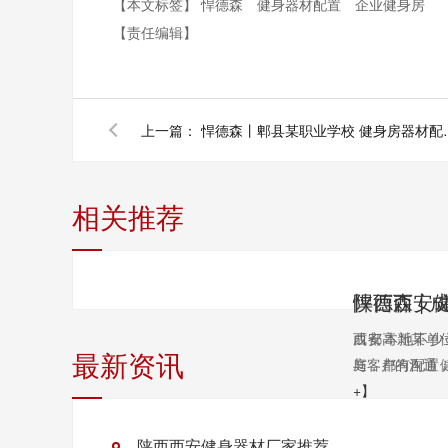
【本文标签】
悍德森
健身器材配置
企业健身房
【责任编辑】
上一篇：
悍德森丨郫县某职
相关推荐
陕西西安
西安本地不少
成都高新某单
最新资讯
庭，都有配置健
与客户的沟通，
+】
陕西西安健身器材厂家推荐