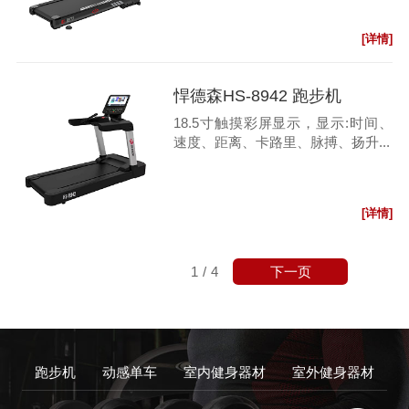
[详情]
悍德森HS-8942 跑步机
18.5寸触摸彩屏显示，显示:时间、
速度、距离、卡路里、脉搏、扬升...
[详情]
下一页
1
/
4
跑步机
动感单车
室内健身器材
室外健身器材