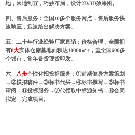
地，因地制宜，巧妙布局，
设计
2D/3D
效果图。
四、售后服务：全国
10多个服务网点
，售后服务
快
速响应，迅速给出解决方案
。
五、二十年行业经验厂家直销：价格合理
，全国拥
有
8大
实体仓储基地面积达
10000㎡+
，盖全国
600
多
个城市，常年备货现货即发。
六、
八步
个性化招投标服务：
①
前期健身方案策划
→②模拟稿件→③标书代买→④
标书撰写
→⑤标书
审阅→⑥投标服务→⑦
代领取中标通知书
→⑧合同
拟定→
完成项目。